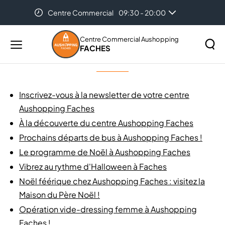
Centre Commercial
09:30 - 20:00
Accueil
Plan du site
Auchan Faches
08:30 - 21:30
Centre Commercial Aushopping
FACHES
Menu
Plan du site
principal
Rechercher
Lancer
sur
la
le
Inscrivez-vous à la newsletter de votre centre
recher
site
Aushopping Faches
À la découverte du centre Aushopping Faches
Prochains départs de bus à Aushopping Faches !
Le programme de Noël à Aushopping Faches
Vibrez au rythme d'Halloween à Faches
Noël féérique chez Aushopping Faches : visitez la
Maison du Père Noël !
Opération vide-dressing femme à Aushopping
Faches !