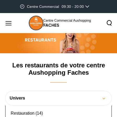
Centre Commercial
09:30 - 20:00
Accueil
Les restaurants de votre centre Aushopping
Faches
Centre Commercial Aushopping
FACHES
Menu
principal
Rechercher
Lancer
sur
la
le
recher
site
Les restaurants de votre centre
Aushopping Faches
Univers
Restauration (14)