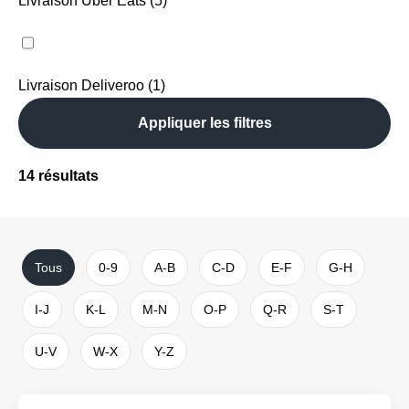
Livraison Uber Eats (5)
Livraison Deliveroo (1)
Appliquer les filtres
14
résultats
Tous
0-9
A-B
C-D
E-F
G-H
I-J
K-L
M-N
O-P
Q-R
S-T
U-V
W-X
Y-Z