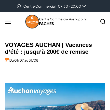
Centre Commercial
09:30 - 20:00
Accueil
Les promotions et nouveautés dans votre centre
Aushopping Faches
Vacances d’été : jusqu’à 200€ de
Centre Commercial Aushopping
remise
FACHES
Menu
principal
Rechercher
Lancer
sur
VOYAGES AUCHAN
| Vacances
la
le
d’été : jusqu’à 200€ de remise
recher
site
Du 01/07 au 31/08